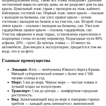
индивидуальный вход. Также все этажи объединяет удобный
лестничный марш по центру дома, он же разделяет дом на два
крыла. Цокольный этаж: гараж с проходом на этаж, кабинет,
бойлерная, гостевой сан. Первый этаж: левое крыло – спальня
с выходом на балконы, сан узел; правое крыло – кухня-
гостиная с выходом на балкон и на участок, сан. Второй этаж:
левое крыло – спальня с выходом на балконы, сан. Узел или
гардеробная; правое крыло – спальня, гардеробная, сан.
Участок оформлен в виде террас, установлены укрепления и
подпорные стены по всему периметру. Подъездные пути 80%
асфальт, 20% – грунт До центра, пляжа — 10 минут на
автомобиле. Дом введен в эксплуатацию, продается в том же
виде, что и на фото
Главные преимущества
Локация:
Ялта — жемчужина Южного берега Крыма.
Мягкий субтропический климат с более чем 2 500
часами солнца в год.
Море:
5 км до моря. Чёрное море — чистые пляжи и
лучший отдых на полуострове.
Транспорт:
5 км до центра — комфортная городская
доступность.
Вид:
Захватывающий вид на море и панорама горных
хребтов — каждый день начинается с живописной