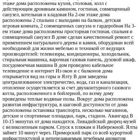
этаже дома расположены кухня, столовая, холл с
действующим дровяным камином, гостиная, совмещенный
санузел, котельная и кладовая На 2-ом этаже дома
расположены 2 спальни с выходами на балкон, детская
игровая комната, 2 совмещенных санузла и гардеробная На 3-
ем этаже дома расположены просторная гостиная, спальня и
совмещенный санузел В доме сделан качественный ремонт с
применением натурального дерева и камня, оборудован всей
необходимой для жизни мебелью и техникой от ведущих
производителей: телевизоры, кондиционеры, холодильник,
стиральная машинка, варочная газовая панель, духовой шкаф,
посудомоечная машина В дом проведено кабельное
телевидение и интернет Из окон и с балконов дома
открывается вид на горы и Ялту В дом заведены
централизованное электричество, вода, газ и канализация,
отопление осуществляется за счет двухконтурного газового
котла, расположенного в бойлерной, по всему дому
проведены теплые водяные полы. Вокруг дома расположена
развитая инфраструктура, в шаговой доступности от дома
расположены остановка транспорта, несколько магазинов,
детские и спортивные площадки, парк, стадион. Авангард В
10-15 минутах от дома находится. Ливадийский дворец-музей
с великолепным парком. Спуск к пляжам и Набережной. Ялты
займет 10 минут через. Приморский парк со всей курортной
инфраструктурой и непередаваемым лечебным ароматом