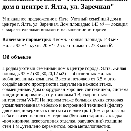
дом в центре г. Ялта, ул. Заречная"
Уникальное предложение в Ялте: Уютный семейный дом в
центре г. Ялта, ул. Заречная. Дом площадью 143 м² — локация
с выразительными видами и насыщенной историей.
Ключевые параметры:
4 комн. · общая площадь 143 м² ·
жилая 92 м² · кухня 20 м² · 2 эт. · стоимость 27.3 млн ₽.
Об объекте
Продам уютный семейный дом в центре города. Ялта. Жилая
площадь 92 м2 (30 ,30,20,12 м2) — 4 отличных жилых
меблированных комнаты. Высота потолков от 3.5 м ,что
создаёт много пространства санузлы на каждом этаже,
совмещенные. Дом оборудован хорошей сантехникой, система
кондиционирования, спутниковым ТВ, скоростным
интернетом WI-FI На первом этаже большая кухня столовая
укомплектованная мебелью и встроенной техникой (фильтр
для воды,поверхность плиты газ и электро ) Дом строился для
себя из качественного материала (бутовая старинная кладка
-пол кирпича, декоративная отделка, ракушечник),толщина
стен 1 м .,утеплено керамзитом, окна металлопластик.