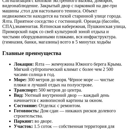
Сигнализация с кнопкой экстренного вызова, домофон,
видеонаблюдение. Закрытый двор с парковкой на две-три
машины ,стол для настольного тенниса. Объект
недвижимости находится на тихой старинной улице города.
Ялта. Приятное соседство с гостиницей. Ореанда (бассейн,
СПА),знаменитая. Ялтинская набережная, Пушкинская улица,
Приморский парк со свей культурной зоной отдыха и
чистыми оборудованными пляжами, вся инфраструктура.
(гимназия, банки, магазины) всего в 5 минутах ходьбы
Главные преимущества
Локация:
Ялта — жемчужина Южного берега Крыма.
Мягкий субтропический климат с более чем 2 500
часами солнца в год.
Море:
300 метров до моря. Чёрное море — чистые
пляжи и лучший отдых на полуострове.
Транспорт:
500 метров до центра.
Вид:
Уютный внутренний двор — каждый день
начинается с живописной картины за окном.
Состояние:
Отделка: с ремонтом.
Готовность:
Дом сдан — никаких рисков долевого
строительства.
Паркинг:
во дворе.
Участок:
1.5 соток — собственная территория для