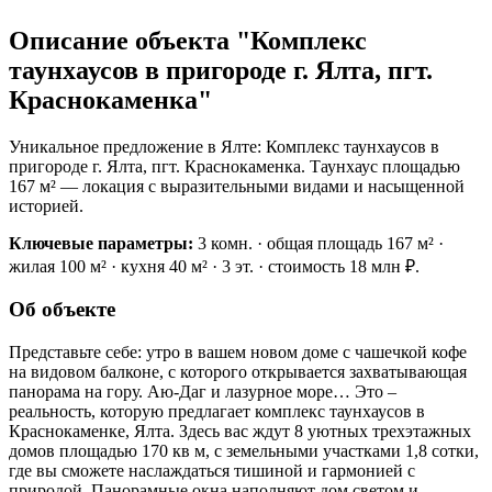
Описание объекта "Комплекс
таунхаусов в пригороде г. Ялта, пгт.
Краснокаменка"
Уникальное предложение в Ялте: Комплекс таунхаусов в
пригороде г. Ялта, пгт. Краснокаменка. Таунхаус площадью
167 м² — локация с выразительными видами и насыщенной
историей.
Ключевые параметры:
3 комн. · общая площадь 167 м² ·
жилая 100 м² · кухня 40 м² · 3 эт. · стоимость 18 млн ₽.
Об объекте
Представьте себе: утро в вашем новом доме с чашечкой кофе
на видовом балконе, с которого открывается захватывающая
панорама на гору. Аю-Даг и лазурное море… Это –
реальность, которую предлагает комплекс таунхаусов в
Краснокаменке, Ялта. Здесь вас ждут 8 уютных трехэтажных
домов площадью 170 кв м, с земельными участками 1,8 сотки,
где вы сможете наслаждаться тишиной и гармонией с
природой. Панорамные окна наполняют дом светом и