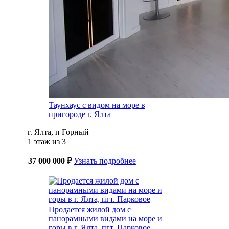
Таунхаус с видом на море в
пригороде г. Ялта
г. Ялта, п Горный
1 этаж из 3
37 000 000 ₽
Узнать подробнее
Продается жилой дом с
панорамными видами на море и
горы в г. Ялта, пгт. Парковое