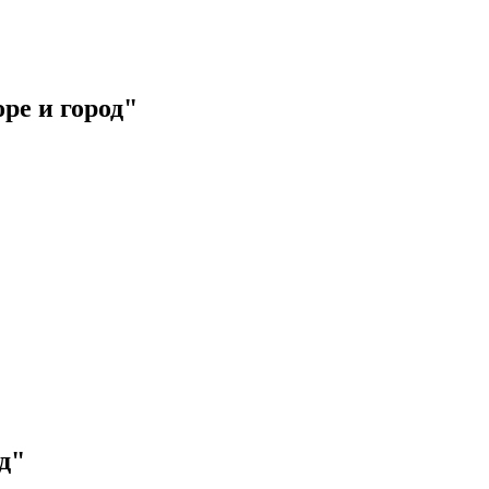
ре и город"
д"