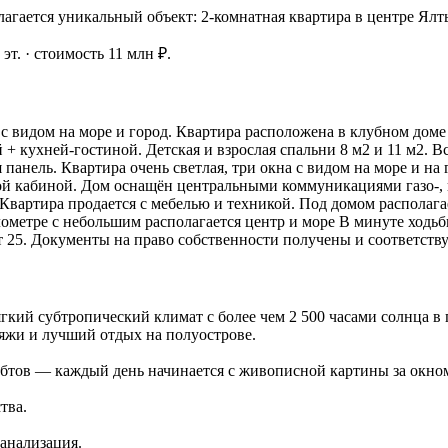
ается уникальный объект: 2-комнатная квартира в центре Ялты
 эт. · стоимость 11 млн ₽.
с видом на море и город. Квартира расположена в клубном доме
 + кухней-гостиной. Детская и взрослая спальни 8 м2 и 11 м2. 
панель. Квартира очень светлая, три окна с видом на море и на
й кабиной. Дом оснащён центральными коммуникациями газо-, в
 Квартира продается с мебелью и техникой. Под домом располага
метре с небольшим располагается центр и море В минуте ходьбы 
 25. Документы на право собственности получены и соответств
й субтропический климат с более чем 2 500 часами солнца в 
яжи и лучший отдых на полуострове.
бтов — каждый день начинается с живописной картины за окно
тва.
анализация.