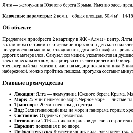
Ялта — жемчужина Южного берега Крыма. Именно здесь предлаг
Ключевые параметры:
2 комн. · общая площадь 50.4 м² · 14/18
Об объекте
Предлагаем приобрести 2 квартиру в ЖК «Алмаз» центр. Ялты 
в отличном состоянии с отдельной взрослой и детской спальней
посудомоечная машина, холодильник, духовой шкаф и варочная 
дорогих материалов. Санузел совмещен, укомплектован душево
электрическим котлом, для резерва есть электрический бойлер.
тренажерный зал, магазин, частная медицинская клиника В кило
набережной, можно пройтись пешком, прогулка составит минут
Главные преимущества
Локация:
Ялта — жемчужина Южного берега Крыма. Мягки
Море:
25 мин пешком до моря. Чёрное море — чистые пл
Транспорт:
20 мин пешком до центра.
Вид:
Захватывающий вид на море и панорама горных хре
Состояние:
Отделка: с ремонтом.
Готовность:
2016 — никаких рисков долевого строительс
Паркинг:
подземная и во дворе.
Инфраструктура:
Коммуникации: вода, электричество, к