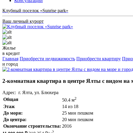
Консультации
Клубный поселок «Sunrise park»
Ваш личный курорт
Жилье
в кредит
Главная
Приобрести недвижимость
Приобрести квартиру
Прио
и город
2-комнатная квартира в центре Ялты с видом на 
Адрес: г. Ялта, ул. Блюхера
2
Общая
50.4 м
Этаж
14 из 18
До моря:
25 мин пешком
До центра:
20 мин пешком
Окончание строительства:
2016
2