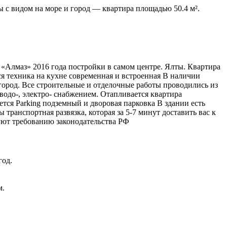
 с видом на море и город — квартира площадью 50.4 м².
 «Алмаз» 2016 года постройки в самом центре. Ялты. Квартира
Вся техника на кухне современная и встроенная В наличии
 город. Все строительные и отделочные работы проводились из
одо-, электро- снабжением. Отапливается квартира
ется Parking подземный и дворовая парковка В здании есть
транспортная развязка, которая за 5-7 минут доставить вас к
уют требованию законодательства РФ
год.
м.