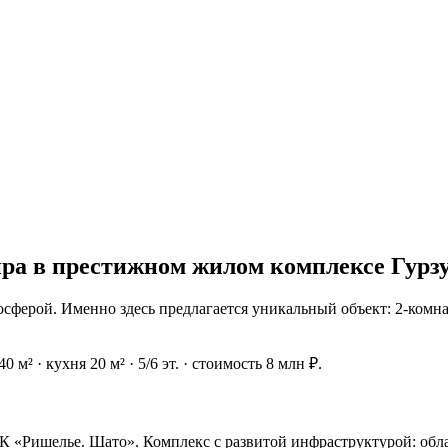
ра в престижном жилом комплексе Гурзуф
сферой. Именно здесь предлагается уникальный объект: 2-комна
 м² · кухня 20 м² · 5/6 эт. · стоимость 8 млн ₽.
К «Ришелье. Шaтo». Комплeкc c paзвитой инфраcтpуктурoй: oбла