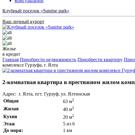
Консультации
Клубный поселок «Sunrise park»
Ваш личный курорт
Жилье
в кредит
Главная
Приобрести недвижимость
Приобрести квартиру
Прио
комплексе Гурзуфа, г. Ялта
2-комнатная квартира в престижном жилом компл
Адрес: г. Ялта, пгт. Гурзуф, ул. Ялтинская
2
Общая
63 м
2
Жилая
40 м
2
Кухня
20 м
Этаж
5 из 6
До моря:
1 км