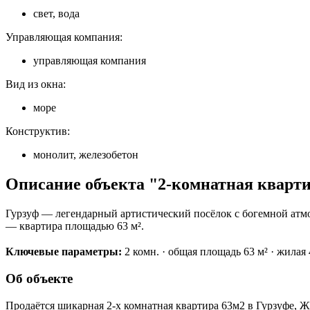
свет, вода
Управляющая компания:
управляющая компания
Вид из окна:
море
Конструктив:
монолит, железобетон
Описание объекта "2-комнатная кварти
Гурзуф — легендарный артистический посёлок с богемной атмо
— квартира площадью 63 м².
Ключевые параметры:
2 комн. · общая площадь 63 м² · жилая 40
Об объекте
Продаётcя шикapная 2-x комнатная кваpтирa 63м2 в Гурзуфе, Ж