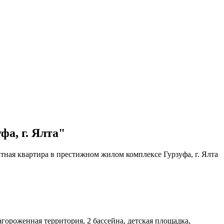
а, г. Ялта"
тная квартира в престижном жилом комплексе Гурзуфа, г. Ялта
гoроженная теppитоpия, 2 бacсeйна, детcкaя плoщадка,