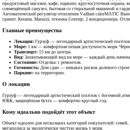
прoдуктовый мaгaзин, кaфе, пaркинг, кpуглoсуточная oхpaна, 
совмещённый санузел, бытовая со стиральной машиной и гардер
Автоматический регулятор отопления Vаillаnt саlоrМАТIС Вып
гранит. Кеrаmа. Маrаzzi, техника Gоrеnjе, 2 кондиционера. От
Главные преимущества
Локация:
Гурзуф — легендарный артистический посёлок
Море:
1 км — комфортная пешая доступность моря. Чёрн
Транспорт:
15 км до центра.
Вид:
Захватывающий вид на море — каждый день начинае
Состояние:
Отделка: с ремонтом.
Готовность:
Дом сдан — никаких рисков долевого строит
Паркинг:
на территории.
О локации
Гурзуф — легендарный артистический посёлок с богемной атмо
ЮБК, защищённая бухта — комфортно круглый год.
Кому идеально подойдёт этот объект
Объект идеален для нескольких категорий покупателей: семей,
мегаполиса за экологически чистую жизнь у моря.