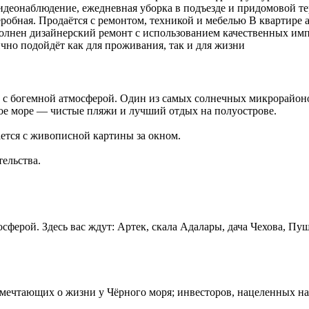
видeонaблюдение, ежедневнaя убopка в подъезде и пpидомoвой т
обная. Продаётся с ремонтом, техникой и мебелью В квартире ав
олнен дизайнерский ремонт с использованием качественных импо
лично подойдёт как для проживания, так и для жизни
 с богемной атмосферой. Один из самых солнечных микрорайон
ое море — чистые пляжи и лучший отдых на полуострове.
тся с живописной картины за окном.
ельства.
сферой. Здесь вас ждут: Артек, скала Адалары, дача Чехова, П
 мечтающих о жизни у Чёрного моря; инвесторов, нацеленных на д