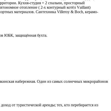
ерритории. Кухня-студия + 2 спальни, просторный
тономное отопление ( 2-х контурный котёл Vаillаnt)
ртных материалов. Сантехника Villеrоy & Восh, керамо-
ов ЮБК, защищённая бухта.
ушкинская набережная. Один из самых солнечных микрорайонов
оход от туристической аренды; тех, кто перебирается из