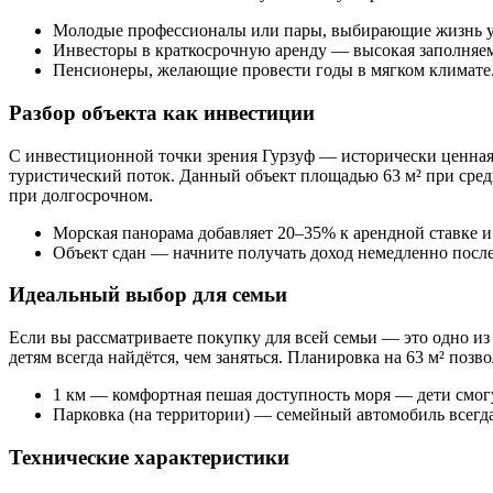
Молодые профессионалы или пары, выбирающие жизнь у
Инвесторы в краткосрочную аренду — высокая заполняем
Пенсионеры, желающие провести годы в мягком климате
Разбор объекта как инвестиции
С инвестиционной точки зрения Гурзуф — исторически ценная
туристический поток. Данный объект площадью 63 м² при сред
при долгосрочном.
Морская панорама добавляет 20–35% к арендной ставке и
Объект сдан — начните получать доход немедленно посл
Идеальный выбор для семьи
Если вы рассматриваете покупку для всей семьи — это одно и
детям всегда найдётся, чем заняться. Планировка на 63 м² позв
1 км — комфортная пешая доступность моря — дети смог
Парковка (на территории) — семейный автомобиль всегда
Технические характеристики