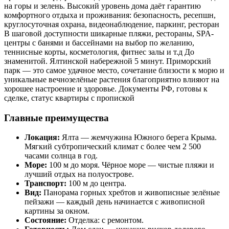
на горы и зелень. Высокий уровень дома даёт гарантию
комфортного отдыха и проживания: безопасность, ресепшн,
круглосуточная охрана, видеонаблюдение, паркинг, ресторан
В шаговой доступности шикарные пляжи, рестораны, SPA-
центры с банями и бассейнами на выбор по желанию,
теннисные корты, косметология, фитнес залы и т.д До
знаменитой. Ялтинской набережной 5 минут. Приморский
парк — это самое удачное место, сочетание близости к морю и
уникальные вечнозелёные растения благоприятно влияют на
хорошее настроение и здоровье. Документы РФ, готовы к
сделке, статус квартиры с пропиской
Главные преимущества
Локация:
Ялта — жемчужина Южного берега Крыма.
Мягкий субтропический климат с более чем 2 500
часами солнца в год.
Море:
100 м до моря. Чёрное море — чистые пляжи и
лучший отдых на полуострове.
Транспорт:
100 м до центра.
Вид:
Панорама горных хребтов и живописные зелёные
пейзажи — каждый день начинается с живописной
картины за окном.
Состояние:
Отделка: с ремонтом.