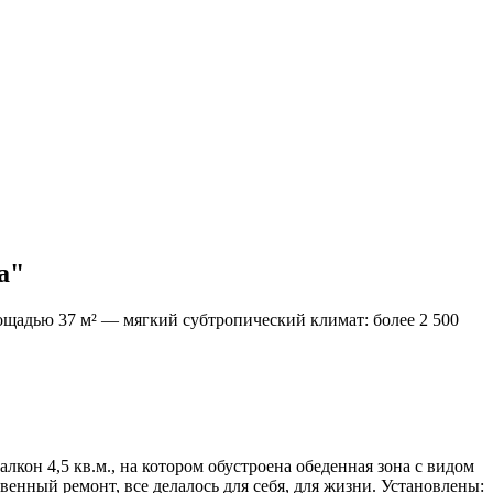
а"
лощадью 37 м² — мягкий субтропический климат: более 2 500
лкон 4,5 кв.м., на котором обустроена обеденная зона с видом
енный ремонт, все делалось для себя, для жизни. Установлены: