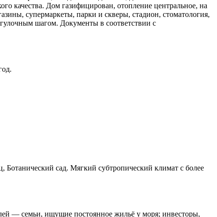
го качества. Дом газифицирован, отопление центральное, на
газины, супермаркеты, парки и скверы, стадион, стоматология,
огулочным шагом. Документы в соответствии с
год.
, Ботанический сад. Мягкий субтропический климат с более
лей — семьи, ищущие постоянное жильё у моря; инвесторы,