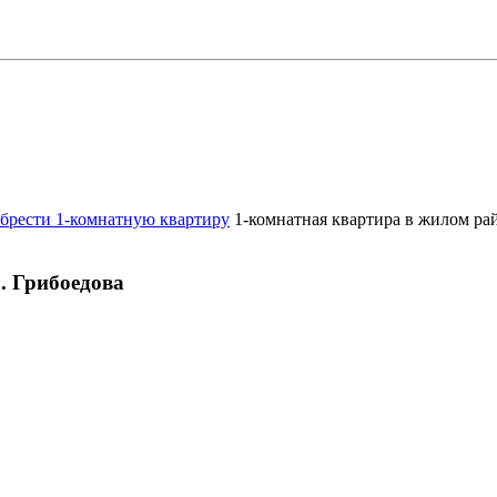
брести 1-комнатную квартиру
1-комнатная квартира в жилом рай
. Грибоедова