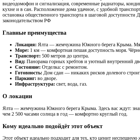
видеодомофон и сигнализация, современные радиаторы, кондиц
кухне и в сан. Расположение дома удачное, с удобной транспор
остановка общественного транспорта в шаговой доступности 
законодательством РФ
Главные преимущества
Локация:
Ялта — жемчужина Южного берега Крыма. Мягки
Море:
1 км — комфортная пешая доступность моря. Чёрн
Транспорт:
500 метров до центра.
Вид:
Панорама горных хребтов и уютный внутренний дво
Состояние:
Отделка: с ремонтом.
Готовность:
Дом сдан — никаких рисков долевого строит
Паркинг:
во дворе.
Инфраструктура:
свет, вода, газ.
О локации
Ялта — жемчужина Южного берега Крыма. Здесь вас ждут: зна
чем 2 500 часами солнца в год — комфортно круглый год.
Кому идеально подойдёт этот объект
Этот объект идеально подходит для тех, кто ценит неспешную