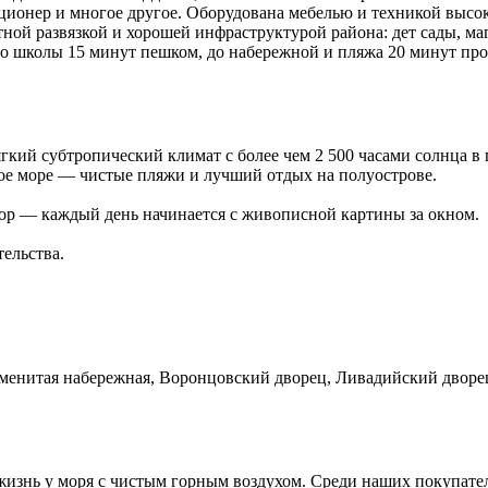
ионер и многое другое. Оборудована мебелью и техникой высоко
тной развязкой и хорошей инфраструктурой района: дет сады, ма
До школы 15 минут пешком, до набережной и пляжа 20 минут пр
й субтропический климат с более чем 2 500 часами солнца в 
ое море — чистые пляжи и лучший отдых на полуострове.
р — каждый день начинается с живописной картины за окном.
ельства.
менитая набережная, Воронцовский дворец, Ливадийский дворец
 жизнь у моря с чистым горным воздухом. Среди наших покупате