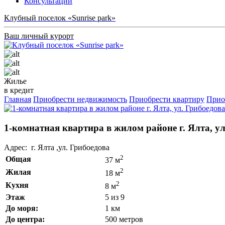
Консультации
Клубный поселок «Sunrise park»
Ваш личный курорт
Жилье
в кредит
Главная
Приобрести недвижимость
Приобрести квартиру
Прио
1-комнатная квартира в жилом районе г. Ялта, ул
Адрес: г. Ялта ,ул. Грибоедова
2
Общая
37 м
2
Жилая
18 м
2
Кухня
8 м
Этаж
5 из 9
До моря:
1 км
До центра:
500 метров