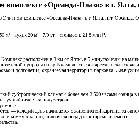
 комплексе «Ореанда-Плаза» в г. Ялта, 
 Элитном комплексе «Ореанда-Плаза» в г. Ялта, пгт. Ореанда.
 м² · кухня 20 м² · 7/9 эт. · стоимость 21.8 млн ₽.
 Комплекс расположен в 3 км от Ялты, в 5 минутах езды на маш
чнозеленой природы и гор В комплексе своя артезианская скважи
ровья и долголетия, охраняемая территория, парковка. Жемчужи
й субтропический климат с более чем 2 500 часами солнца в 
и лучший отдых на полуострове.
упность.
бтов — каждый день начинается с живописной картины за окно
в и коммуникации, полная свобода для авторского ремонта.
ельства.