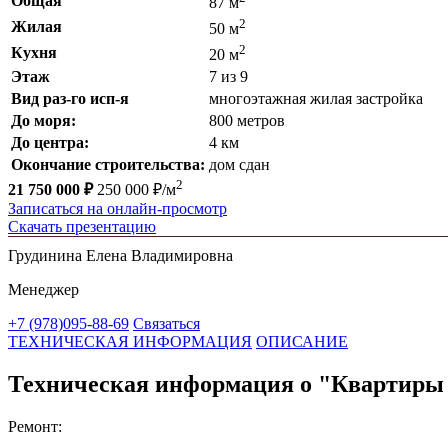
Общая
87 м
2
Жилая
50 м
2
Кухня
20 м
Этаж
7 из 9
Вид раз-го исп-я
многоэтажная жилая застройка
До моря:
800 метров
До центра:
4 км
Окончание строительства:
дом сдан
2
21 750 000 ₽
250 000 ₽/м
Записаться на онлайн-просмотр
Скачать презентацию
Грудинина Елена Владимировна
Менеджер
+7 (978)095-88-69
Связаться
ТЕХНИЧЕСКАЯ ИНФОРМАЦИЯ
ОПИСАНИЕ
Техническая информация о "Квартиры в
Ремонт: