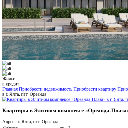
Жилье
в кредит
Главная
Приобрести недвижимость
Приобрести квартиру
Прио
в г. Ялта, пгт. Ореанда
Квартиры в Элитном комплексе «Ореанда-Плаза» в
Адрес: г. Ялта, пгт. Ореанда
2