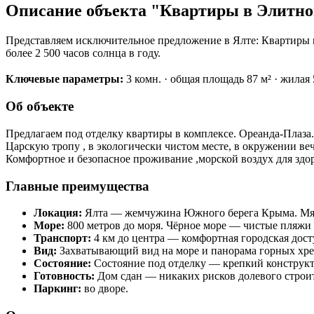
Описание объекта "Квартиры в Элитном
Представляем исключительное предложение в Ялте: Квартиры в
более 2 500 часов солнца в году.
Ключевые параметры:
3 комн. · общая площадь 87 м² · жилая 50
Об объекте
Предлагаем под отделку квартиры в комплексе. Ореанда-Плаза.
Царскую тропу , в экологически чистом месте, в окружении ве
Комфортное и безопасное проживание ,морской воздух для здо
Главные преимущества
Локация:
Ялта — жемчужина Южного берега Крыма. Мягки
Море:
800 метров до моря. Чёрное море — чистые пляжи 
Транспорт:
4 км до центра — комфортная городская дост
Вид:
Захватывающий вид на море и панорама горных хре
Состояние:
Состояние под отделку — крепкий конструкти
Готовность:
Дом сдан — никаких рисков долевого строит
Паркинг:
во дворе.