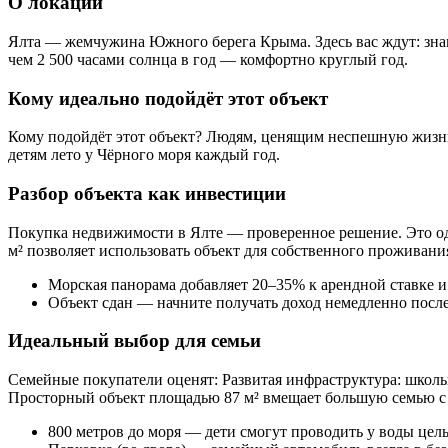
О локации
Ялта — жемчужина Южного берега Крыма. Здесь вас ждут: зна
чем 2 500 часами солнца в год — комфортно круглый год.
Кому идеально подойдёт этот объект
Кому подойдёт этот объект? Людям, ценящим неспешную жизн
детям лето у Чёрного моря каждый год.
Разбор объекта как инвестиции
Покупка недвижимости в Ялте — проверенное решение. Это о
м² позволяет использовать объект для собственного проживания
Морская панорама добавляет 20–35% к арендной ставке и
Объект сдан — начните получать доход немедленно посл
Идеальный выбор для семьи
Семейные покупатели оценят: Развитая инфраструктура: школы,
Просторный объект площадью 87 м² вмещает большую семью с
800 метров до моря — дети смогут проводить у воды цел