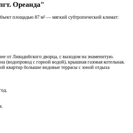
пгт. Ореанда"
 Объект площадью 87 м² — мягкий субтропический климат:
ине от Ливадийского дворца, с выходом на знаменитую.
на (водопровод с горной водой), крышная газовая котельная.
ной квартир большие видовые террасы с зоной отдыха
год.
м.