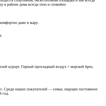
аходится спортивная, баскетбольная площадка и Вы всегда
у в районе дома всегда тихо и спокойно
комфортно даже в жару.
м.
тихий курорт. Горный прохладный воздух + морской бриз,
атус. Среди наших покупателей — семьи, ищущие постоянное
й год.