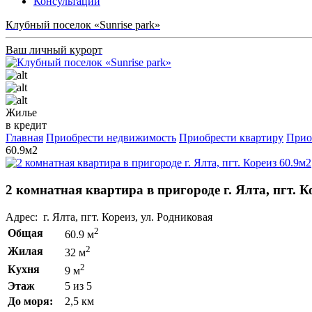
Консультации
Клубный поселок «Sunrise park»
Ваш личный курорт
Жилье
в кредит
Главная
Приобрести недвижимость
Приобрести квартиру
Прио
60.9м2
2 комнатная квартира в пригороде г. Ялта, пгт. К
Адрес: г. Ялта, пгт. Кореиз, ул. Родниковая
2
Общая
60.9 м
2
Жилая
32 м
2
Кухня
9 м
Этаж
5 из 5
До моря:
2,5 км