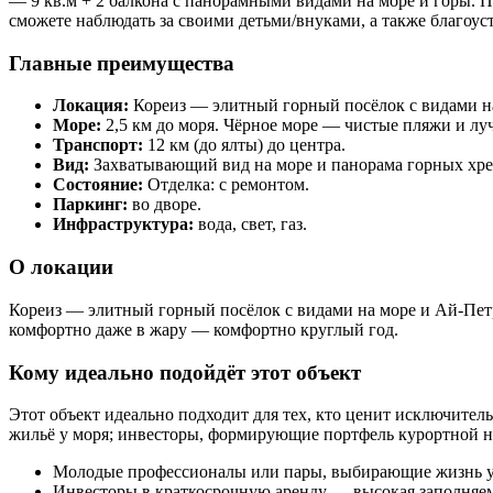
— 9 кв.м + 2 балкона с панорамными видами на море и горы. П
сможете наблюдать за своими детьми/внуками, а также благоус
Главные преимущества
Локация:
Кореиз — элитный горный посёлок с видами на
Море:
2,5 км до моря. Чёрное море — чистые пляжи и лу
Транспорт:
12 км (до ялты) до центра.
Вид:
Захватывающий вид на море и панорама горных хре
Состояние:
Отделка: с ремонтом.
Паркинг:
во дворе.
Инфраструктура:
вода, свет, газ.
О локации
Кореиз — элитный горный посёлок с видами на море и Ай-Петри
комфортно даже в жару — комфортно круглый год.
Кому идеально подойдёт этот объект
Этот объект идеально подходит для тех, кто ценит исключите
жильё у моря; инвесторы, формирующие портфель курортной не
Молодые профессионалы или пары, выбирающие жизнь у
Инвесторы в краткосрочную аренду — высокая заполняем