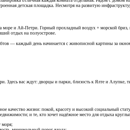
ланировка отличная каждая комната отдельная. Рядом с домом н
троенная детская площадка. Несмотря на развитую инфраструктур
 море и Ай-Петри. Горный прохладный воздух + морской бриз, 
чший отдых на полуострове.
бтов — каждый день начинается с живописной картины за окно
. Здесь вас ждут: дворцы и парки, близость к Ялте и Алупке, 
льное качество жизни: покой, красоту и высокий социальный ст
движимости; и те, кто хочет надёжное место для отдыха круглы
 моря;
ость, минимальный порог входа;