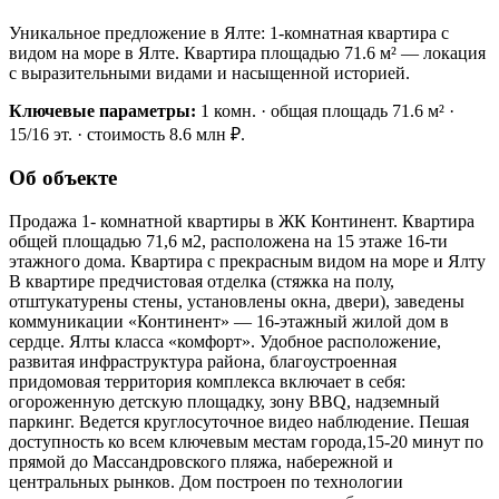
Уникальное предложение в Ялте: 1-комнатная квартира с
видом на море в Ялте. Квартира площадью 71.6 м² — локация
с выразительными видами и насыщенной историей.
Ключевые параметры:
1 комн. · общая площадь 71.6 м² ·
15/16 эт. · стоимость 8.6 млн ₽.
Об объекте
Продажа 1- комнатной квартиры в ЖК Континент. Квартира
общей площадью 71,6 м2, расположена на 15 этаже 16-ти
этажного дома. Квартира с прекрасным видом на море и Ялту
В квартире предчистовая отделка (стяжка на полу,
отштукатурены стены, установлены окна, двери), заведены
коммуникации «Континент» — 16-этажный жилой дом в
сердце. Ялты класса «комфорт». Удобное расположение,
развитая инфраструктура района, благоустроенная
придомовая территория комплекса включает в себя:
огороженную детскую площадку, зону BBQ, надземный
паркинг. Ведется круглосуточное видео наблюдение. Пешая
доступность ко всем ключевым местам города,15-20 минут по
прямой до Массандровского пляжа, набережной и
центральных рынков. Дом построен по технологии