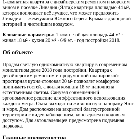
1-комнатная квартира с дизайнерским ремонтом и морским
видом в поселке Ливадия (Ялта): квартира площадью 44 м²,
которая воплощает всё лучшее, что может предложить
Ливадия — жемчужина Южного берега Крыма с дворцовой
историей и чистейшим воздухом.
Ключевые параметры:
1 комн. · общая площадь 44 м² ·
жилая 18 м² · кухня 20 м² · 6/9 эт. · год постройки 2018.
Об объекте
Продам светлую однокомнатную квартиру в современном
монолитном доме 2018 года постройки. Квартира с
дизайнерским ремонтом и продуманной планировкой:
просторная кухня-столовая 20 м² позволяет комфортно
принимать гостей, а жилая комната 18 м² наполнена
естественным светом. Санузел совмещённый —
эргономичное решение для эффективного использования
каждого метра. Окна выходят на живописную панораму Ялты
и моря. Дом расположен на закрытой благоустроенной
территории с видеонаблюдением, консьержем и кодовым
доступом. Для автовладельцев предусмотрена подземная
парковка.
Главные преимущества