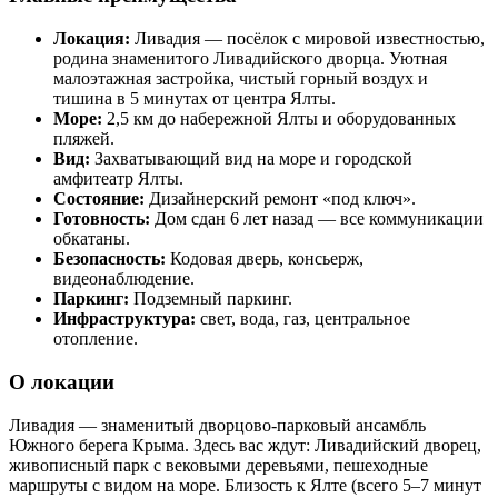
Локация:
Ливадия — посёлок с мировой известностью,
родина знаменитого Ливадийского дворца. Уютная
малоэтажная застройка, чистый горный воздух и
тишина в 5 минутах от центра Ялты.
Море:
2,5 км до набережной Ялты и оборудованных
пляжей.
Вид:
Захватывающий вид на море и городской
амфитеатр Ялты.
Состояние:
Дизайнерский ремонт «под ключ».
Готовность:
Дом сдан 6 лет назад — все коммуникации
обкатаны.
Безопасность:
Кодовая дверь, консьерж,
видеонаблюдение.
Паркинг:
Подземный паркинг.
Инфраструктура:
свет, вода, газ, центральное
отопление.
О локации
Ливадия — знаменитый дворцово-парковый ансамбль
Южного берега Крыма. Здесь вас ждут: Ливадийский дворец,
живописный парк с вековыми деревьями, пешеходные
маршруты с видом на море. Близость к Ялте (всего 5–7 минут