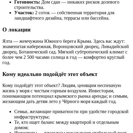
Готовность:
Дом сдан — никаких рисков долевого
строительства.
Участок:
2 соток — собственная территория для
ландшафтного дизайна, террасы или бассейна.
О локации
Ялта — жемчужина Южного берега Крыма. Здесь вас ждут:
знаменитая набережная, Воронцовский дворец, Ливадийский
дворец, Ботанический сад. Мягкий субтропический климат с
более чем 2 500 часами солнца в год — комфортно круглый
год.
Кому идеально подойдёт этот объект
Кому подойдёт этот объект? Людям, ценящим неспешную
жизнь у моря с чистым горным воздухом. Инвесторам,
понимающим потенциал крымского рынка аренды; и семьям,
желающим дать детям лето у Чёрного моря каждый год.
Семьи, желающие приватности при удобстве городской
инфраструктуры;
Те, кто ищет баланс между квартирой и отдельным
домом;
Инвесторы — таунхаусы показывают стабильный рост