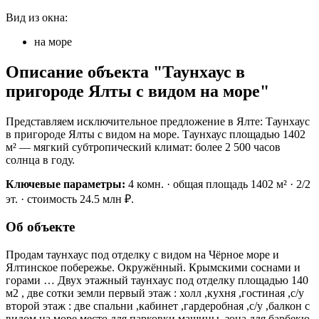
Вид из окна:
на море
Описание объекта "Таунхаус в
пригороде Ялты с видом на море"
Представляем исключительное предложение в Ялте: Таунхаус
в пригороде Ялты с видом на море. Таунхаус площадью 1402
м² — мягкий субтропический климат: более 2 500 часов
солнца в году.
Ключевые параметры:
4 комн. · общая площадь 1402 м² · 2/2
эт. · стоимость 24.5 млн ₽.
Об объекте
Продам таунхаус под отделку с видом на Чёрное море и
Ялтинское побережье. Окружённый. Крымскими соснами и
горами … Двух этажный таунхаус под отделку площадью 140
м2 , две сотки земли первый этаж : холл ,кухня ,гостиная ,с/у
второй этаж : две спальни ,кабинет ,гардеробная ,с/у ,балкон с
видом на море место для парковки машины ,зона для барбекю.