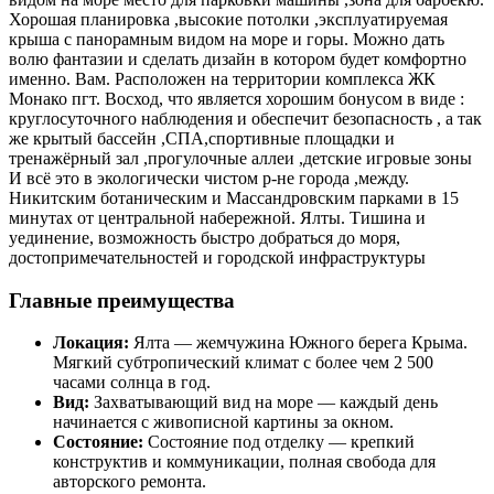
Хорошая планировка ,высокие потолки ,эксплуатируемая
крыша с панорамным видом на море и горы. Можно дать
волю фантазии и сделать дизайн в котором будет комфортно
именно. Вам. Расположен на территории комплекса ЖК
Монако пгт. Восход, что является хорошим бонусом в виде :
круглосуточного наблюдения и обеспечит безопасность , а так
же крытый бассейн ,СПА,спортивные площадки и
тренажёрный зал ,прогулочные аллеи ,детские игровые зоны
И всё это в экологически чистом р-не города ,между.
Никитским ботаническим и Массандровским парками в 15
минутах от центральной набережной. Ялты. Тишина и
уединение, возможность быстро добраться до моря,
достопримечательностей и городской инфраструктуры
Главные преимущества
Локация:
Ялта — жемчужина Южного берега Крыма.
Мягкий субтропический климат с более чем 2 500
часами солнца в год.
Вид:
Захватывающий вид на море — каждый день
начинается с живописной картины за окном.
Состояние:
Состояние под отделку — крепкий
конструктив и коммуникации, полная свобода для
авторского ремонта.