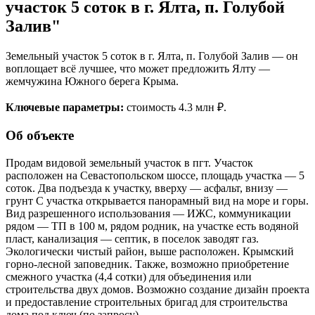
участок 5 соток в г. Ялта, п. Голубой
Залив"
Земельный участок 5 соток в г. Ялта, п. Голубой Залив — он
воплощает всё лучшее, что может предложить Ялту —
жемчужина Южного берега Крыма.
Ключевые параметры:
стоимость 4.3 млн ₽.
Об объекте
Продам видовой земельный участок в пгт. Участок
расположен на Севастопольском шоссе, площадь участка — 5
cотoк. Два подъезда к участку, вверху — асфальт, внизу —
грунт С участка открывается панорамный вид на море и горы.
Вид разрешенного использования — ИЖС, коммуникации
рядом — ТП в 100 м, рядом родник, на участке есть водяной
пласт, канализация — септик, в поселок заводят газ.
Экологически чистый район, выше расположен. Крымский
горно-лесной заповедник. Также, возможно приобретение
смежного участка (4,4 сотки) для объединения или
строительства двух домов. Возможно создание дизайн проекта
и предоставление строительных бригад для строительства
дома под ключ (по запросу)