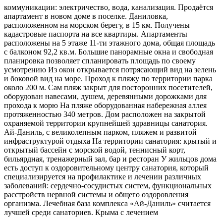
коммуникации: электричество, вода, канализация. Продаётся
апартамент в новом доме в поселке. Даниловка,
расположенном на морском берегу, в 15 км. Получены
кадастровые паспорта на все квартиры. Апартаменты
расположены на 5 этаже 11-ти этажного дома, общая площадь
с балконом 92,2 кв.м. Большие панорамные окна и свободная
планировка позволяет спланировать площадь по своему
усмотрению Из окон открывается потрясающий вид на зелень
и боковой вид на море. Проход к пляжу по территории парка
около 200 м. Сам пляж закрыт для посторонних посетителей,
оборудован навесами, душем, деревянными дорожками для
прохода к морю На пляже оборудованная набережная аллея
протяженностью 340 метров. Дом расположен на закрытой
охраняемой территории крупнейшей здравницы санатория.
Ай-Даниль, с великолепным парком, пляжем и развитой
инфраструктурой отдыха На территории санатория: крытый и
открытый бассейн с морской водой, теннисный корт,
бильярдная, тренажерный зал, бар и ресторан У жильцов дома
есть доступ к оздоровительному центру санатория, который
специализируется на профилактике и лечении различных
заболеваний: сердечно-сосудистых систем, функциональных
расстройств нервной системы и общего оздоровления
организма. Лечебная база комплекса «Ай-Даниль» считается
лучшей среди санаториев. Крыма с лечением