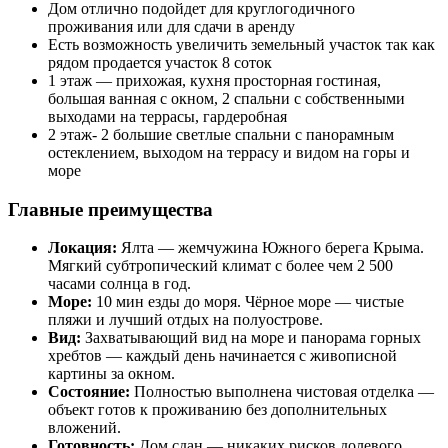
Дом отлично подойдет для круглогодичного
проживания или для сдачи в аренду
Есть возможность увеличить земельный участок так как
рядом продается участок 8 соток
1 этаж — прихожая, кухня просторная гостиная,
большая ванная с окном, 2 спальни с собственными
выходами на террасы, гардеробная
2 этаж- 2 большие светлые спальни с панорамным
остеклением, выходом на террасу и видом на горы и
море
Главные преимущества
Локация:
Ялта — жемчужина Южного берега Крыма.
Мягкий субтропический климат с более чем 2 500
часами солнца в год.
Море:
10 мин езды до моря. Чёрное море — чистые
пляжи и лучший отдых на полуострове.
Вид:
Захватывающий вид на море и панорама горных
хребтов — каждый день начинается с живописной
картины за окном.
Состояние:
Полностью выполнена чистовая отделка —
объект готов к проживанию без дополнительных
вложений.
Готовность:
Дом сдан — никаких рисков долевого