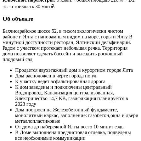
эт. · стоимость 30 млн ₽.
Об объекте
Бахчисарайское шоссе 52, в тихом экологически чистом
районе г. Ялта с панорамным видом на море, горы и Ялту В
минутной доступности ресторан, Ялтинский дельфинарий.
Рядом с участком протекает небольшая речка. Территория
дома позволяет сделать бассейн и высадить роскошный
плодовый сад
Продается двухэтажный дом в курортном городе Ялта
Дом расположен в черте города по ул
К участку ведет асфальтированная дорога
К дом заведены и подключены центральный
Водопровод, Канализация централизованная,
Электричество 14,7 КВ, газификация планируется в
2023 году
Дом построен на Железобетонный фундаменте,
монолитный каркас, заполнение: газобетон,окна и двери
металлопластиковые
От дома до набережной Ялты всего 10 минут езды
В Доме выполнена предчистовая отделка, подведены
все необходимые коммуникации