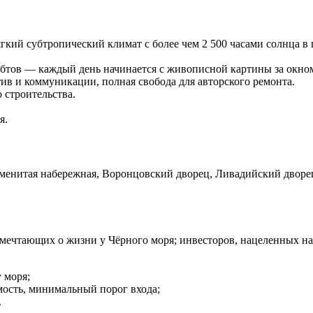
й субтропический климат с более чем 2 500 часами солнца в 
бтов — каждый день начинается с живописной картины за окно
в и коммуникации, полная свобода для авторского ремонта.
 строительства.
я.
менитая набережная, Воронцовский дворец, Ливадийский дворец
 мечтающих о жизни у Чёрного моря; инвесторов, нацеленных на д
 моря;
ость, минимальный порог входа;
.