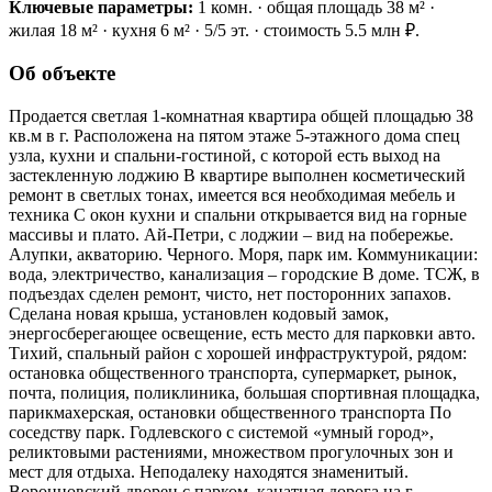
Ключевые параметры:
1 комн. · общая площадь 38 м² ·
жилая 18 м² · кухня 6 м² · 5/5 эт. · стоимость 5.5 млн ₽.
Об объекте
Продается светлая 1-комнатная квартира общей площадью 38
кв.м в г. Расположена на пятом этаже 5-этажного дома спец
узла, кухни и спальни-гостиной, с которой есть выход на
застекленную лоджию В квартире выполнен косметический
ремонт в светлых тонах, имеется вся необходимая мебель и
техника С окон кухни и спальни открывается вид на горные
массивы и плато. Ай-Петри, с лоджии – вид на побережье.
Алупки, акваторию. Черного. Моря, парк им. Коммуникации:
вода, электричество, канализация – городские В доме. ТСЖ, в
подъездах сделен ремонт, чисто, нет посторонних запахов.
Сделана новая крыша, установлен кодовый замок,
энергосберегающее освещение, есть место для парковки авто.
Тихий, спальный район с хорошей инфраструктурой, рядом:
остановка общественного транспорта, супермаркет, рынок,
почта, полиция, поликлиника, большая спортивная площадка,
парикмахерская, остановки общественного транспорта По
соседству парк. Годлевского с системой «умный город»,
реликтовыми растениями, множеством прогулочных зон и
мест для отдыха. Неподалеку находятся знаменитый.
Воронцовский дворец с парком, канатная дорога на г.