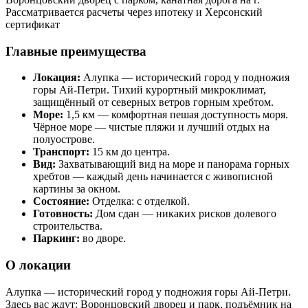
Рассматривается расчеты через ипотеку и Херсонский
сертификат
Главные преимущества
Локация:
Алупка — исторический город у подножия
горы Ай-Петри. Тихий курортный микроклимат,
защищённый от северных ветров горным хребтом.
Море:
1,5 км — комфортная пешая доступность моря.
Чёрное море — чистые пляжи и лучший отдых на
полуострове.
Транспорт:
15 км до центра.
Вид:
Захватывающий вид на море и панорама горных
хребтов — каждый день начинается с живописной
картины за окном.
Состояние:
Отделка: с отделкой.
Готовность:
Дом сдан — никаких рисков долевого
строительства.
Паркинг:
во дворе.
О локации
Алупка — исторический город у подножия горы Ай-Петри.
Здесь вас ждут: Воронцовский дворец и парк, подъёмник на