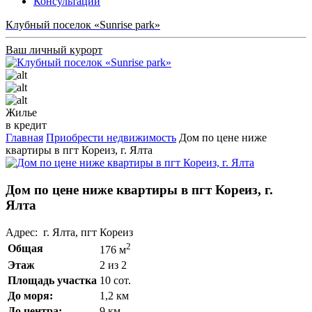
Консультации
Клубный поселок «Sunrise park»
Ваш личный курорт
Жилье
в кредит
Главная
Приобрести недвижимость
Дом по цене ниже
квартиры в пгт Кореиз, г. Ялта
Дом по цене ниже квартиры в пгт Кореиз, г.
Ялта
Адрес: г. Ялта, пгт Кореиз
2
Общая
176 м
Этаж
2 из 2
Площадь участка
10 сот.
До моря:
1,2 км
До центра:
9 км