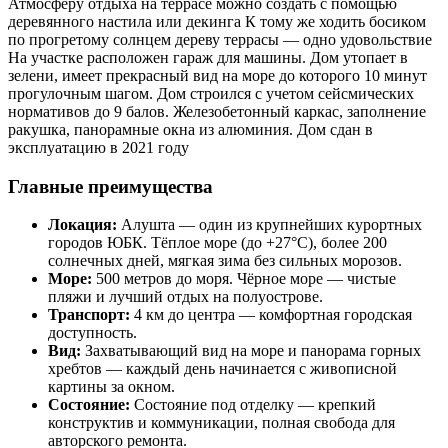
Атмосферу отдыха на террасе можно создать с помощью
деревянного настила или декинга К тому же ходить босиком
по прогретому солнцем дереву террасы — одно удовольствие
На участке расположен гараж для машины. Дом утопает в
зелени, имеет прекрасный вид на море до которого 10 минут
прогулочным шагом. Дом строился с учетом сейсмических
нормативов до 9 балов. Железобетонный каркас, заполнение
ракушка, панорамные окна из алюминия. Дом сдан в
эксплуатацию в 2021 году
Главные преимущества
Локация:
Алушта — один из крупнейших курортных
городов ЮБК. Тёплое море (до +27°C), более 200
солнечных дней, мягкая зима без сильных морозов.
Море:
500 метров до моря. Чёрное море — чистые
пляжи и лучший отдых на полуострове.
Транспорт:
4 км до центра — комфортная городская
доступность.
Вид:
Захватывающий вид на море и панорама горных
хребтов — каждый день начинается с живописной
картины за окном.
Состояние:
Состояние под отделку — крепкий
конструктив и коммуникации, полная свобода для
авторского ремонта.