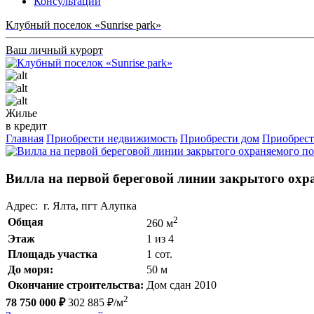
Консультации
Клубный поселок «Sunrise park»
Ваш личный курорт
Жилье
в кредит
Главная
Приобрести недвижимость
Приобрести дом
Приобрест
Вилла на первой береговой линии закрытого охра
Адрес: г. Ялта, пгт Алупка
2
Общая
260 м
Этаж
1 из 4
Площадь участка
1 сот.
До моря:
50 м
Окончание строительства:
Дом сдан 2010
2
78 750 000 ₽
302 885 ₽/м