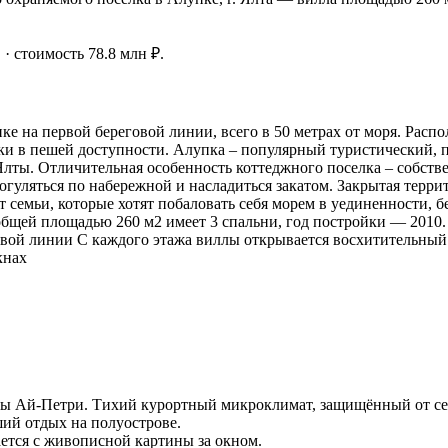
. · стоимость 78.8 млн ₽.
ке на первой береговой линии, всего в 50 метрах от моря. Расп
пки в пешей доступности. Алупка – популярный туристический,
Ялты. Отличительная особенность коттеджного поселка – собств
уляться по набережной и насладиться закатом. Закрытая террит
семьи, которые хотят побаловать себя морем в уединенности, б
бщей площадью 260 м2 имеет 3 спальни, год постройки — 2010.
овой линии С каждого этажа виллы открывается восхитительный
кнах
ы Ай-Петри. Тихий курортный микроклимат, защищённый от се
ий отдых на полуострове.
тся с живописной картины за окном.