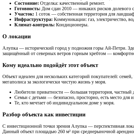
Состояние:
Отделка: качественный ремонт.
Готовность:
Дом сдан 2010 — никаких рисков долевого с
Участок:
1 соток — собственная территория для ландшаф
Инфраструктура:
Коммуникации: газ, электричество, вод
Климат-контроль:
Кондиционеры.
О локации
Алупка — исторический город у подножия горы Ай-Петри. Зде
защищённый от северных ветров горным хребтом — комфортно
Кому идеально подойдёт этот объект
Объект идеален для нескольких категорий покупателей: семей,
мегаполиса за экологически чистую жизнь у моря.
Любители приватности — большая территория, частный 
Семьи с детьми — безопасно, просторно, есть место для и
Те, кто мечтает об индивидуальном доме у моря.
Разбор объекта как инвестиции
С инвестиционной точки зрения Алупка — перспективная лока
Данный объект площадью 260 м² при среднерыночной арендной 