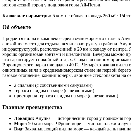
исторический город у подножия горы Ай-Петри.
Ключевые параметры:
5 комн. · общая площадь 260 м² · 1/4 эт
Об объекте
Продается вилла в комплексе средиземноморского стиля в Алуп
спокойное место для отдыха, вся инфраструктура района. Алу
инфраструктурой, расположенный в 20 км к западу от центра. 
хорошо организован зонтами и шезлонгами. Вечером можно прог
что гарантирует спокойный отдых. Сюда в основном приезжают 
Воронцовского парка площадью 40 Га. Четырёхэтажная вилла о
однотипных вилл в средиземноморском стиле на первой берег
газовое отопление, кондиционеры, двойные стеклопакеты на о
2 спальни (с собственными санузлами)
терраса с видом на море (с шезлонгами)
просторная терраса с видом на море (с шезлонгами)
Главные преимущества
Локация:
Алупка — исторический город у подножия гор
Море:
50 м до моря. Чёрное море — чистые пляжи и лучш
Вид:
Захватывающий вид на море — каждый день начинае