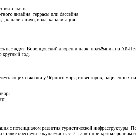
троительства.
тного дизайна, террасы или бассейна.
а, канализацияо, вода, канализация.
сь вас ждут: Воронцовский дворец и парк, подъёмник на Ай-Пе
 круглый год.
 мечтающих о жизни у Чёрного моря; инвесторов, нацеленных на д
двор;
гр;
ция с потенциалом развития туристической инфраструктуры. П
ставке обеспечит окупаемость за 7–12 лет при краткосрочном 