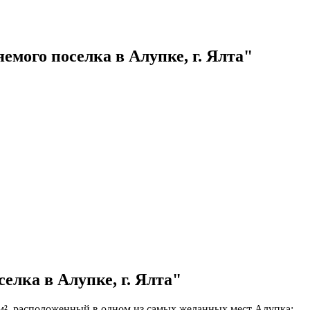
мого поселка в Алупке, г. Ялта"
елка в Алупке, г. Ялта"
 м², расположенный в одном из самых желанных мест Алупка: