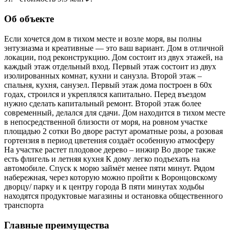
Об объекте
Если хочется дом в тихом месте и возле моря, вы полны
энтузиазма и креативные — это ваш вариант. Дом в отличной
локации, под реконструкцию. Дом состоит из двух этажей, на
каждый этаж отдельный вход. Первый этаж состоит из двух
изолированных комнат, кухни и санузла. Второй этаж –
спальня, кухня, санузел. Первый этаж дома построен в 60х
годах, строился и укреплялся капитально. Перед въездом
нужно сделать капитальный ремонт. Второй этаж более
современный, делался для сдачи. Дом находится в тихом месте
в непосредственной близости от моря, на ровном участке
площадью 2 сотки Во дворе растут ароматные розы, а розовая
гортензия в период цветения создаёт особенную атмосферу
На участке растет плодовое дерево – инжир Во дворе также
есть флигель и летняя кухня К дому легко подъехать на
автомобиле. Спуск к морю займёт менее пяти минут. Рядом
набережная, через которую можно пройти к Воронцовскому
дворцу/ парку и к центру города В пяти минутах ходьбы
находятся продуктовые магазины и остановка общественного
транспорта
Главные преимущества