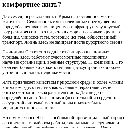
комфортнее жить?
Для семей, переезжающих в Крым на постоянное место
жительства, Севастополь имеет очевидные преимущества.
Город обеспечивает полноценную инфраструктуру круглый
год: развитая сеть школ и детских садов, несколько крупных
больниц, университеты, торговые центры, общественный
транспорт. Жизнь здесь не замирает после курортного сезона.
Экономика Севастополя диверсифицирована: помимо
туризма, здесь работают судоремонтные предприятия,
научные организации, военные структуры, IT-компании. Это
означает больше возможностей для трудоустройства и более
устойчивый рынок недвижимости.
Ялта привлекает качеством природной среды и более мягким
климатом: здесь теплее зимой, дольше бархатный сезон,
богаче субтропическая растительность. Для людей с
определёнными заболеваниями (дыхательной и сердечно-
сосудистой системы) местный климат может быть
медицинским показанием.
Но в межсезонье Ялта — небольшой провинциальный город с
ограниченным выбором работы, закрытыми заведениями и
специфической атмосферой «курорта не в сезон». Часть