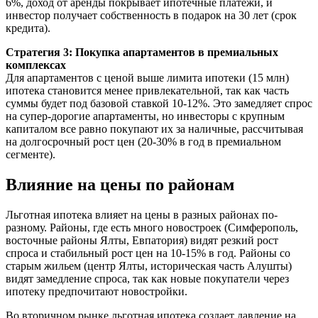
6%, доход от аренды покрывает ипотечные платежи, и
инвестор получает собственность в подарок на 30 лет (срок
кредита).
Стратегия 3: Покупка апартаментов в премиальных
комплексах
Для апартаментов с ценой выше лимита ипотеки (15 млн)
ипотека становится менее привлекательной, так как часть
суммы будет под базовой ставкой 10-12%. Это замедляет спрос
на супер-дорогие апартаменты, но инвесторы с крупным
капиталом все равно покупают их за наличные, рассчитывая
на долгосрочный рост цен (20-30% в год в премиальном
сегменте).
Влияние на цены по районам
Льготная ипотека влияет на цены в разных районах по-
разному. Районы, где есть много новостроек (Симферополь,
восточные районы Ялты, Евпатория) видят резкий рост
спроса и стабильный рост цен на 10-15% в год. Районы со
старым жильем (центр Ялты, историческая часть Алушты)
видят замедление спроса, так как новые покупатели через
ипотеку предпочитают новостройки.
Во вторичном рынке льготная ипотека создает давление на