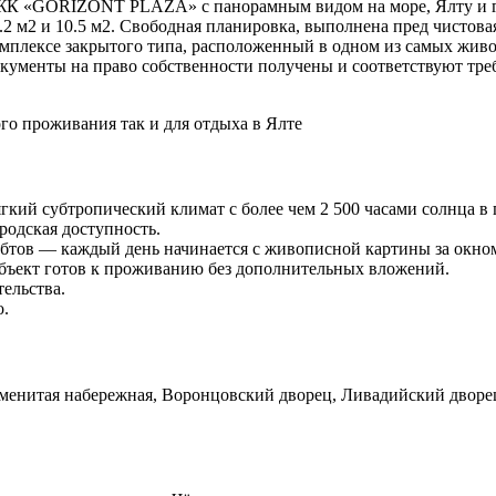
м ЖК «GORIZONT PLAZA» с панорамным видом на море, Ялту и го
.2 м2 и 10.5 м2. Свободная планировка, выполнена пред чистова
комплексе закрытого типа, расположенный в одном из самых жив
Документы на право собственности получены и соответствуют тр
го проживания так и для отдыха в Ялте
й субтропический климат с более чем 2 500 часами солнца в 
родская доступность.
бтов — каждый день начинается с живописной картины за окно
бъект готов к проживанию без дополнительных вложений.
ельства.
о.
менитая набережная, Воронцовский дворец, Ливадийский дворец