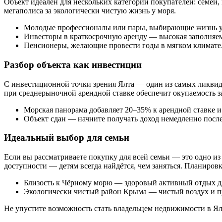
Объект идеален для нескольких категорий покупателей: семей,
мегаполиса за экологически чистую жизнь у моря.
Молодые профессионалы или пары, выбирающие жизнь у
Инвесторы в краткосрочную аренду — высокая заполняем
Пенсионеры, желающие провести годы в мягком климате
Разбор объекта как инвестиции
С инвестиционной точки зрения Ялта — один из самых ликвид
при среднерыночной арендной ставке обеспечит окупаемость з
Морская панорама добавляет 20–35% к арендной ставке и
Объект сдан — начните получать доход немедленно посл
Идеальный выбор для семьи
Если вы рассматриваете покупку для всей семьи — это одно из
доступности — детям всегда найдётся, чем заняться. Планировк
Близость к Чёрному морю — здоровый активный отдых дл
Экологически чистый район Крыма — чистый воздух и п
Не упустите возможность стать владельцем недвижимости в Ял