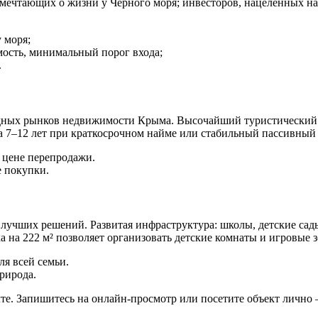
 мечтающих о жизни у Чёрного моря; инвесторов, нацеленных на д
 моря;
ость, минимальный порог входа;
.
ных рынков недвижимости Крыма. Высочайший туристический сп
а 7–12 лет при краткосрочном найме или стабильный пассивный
 цене перепродажи.
е покупки.
 лучших решений. Развитая инфраструктура: школы, детские сад
а на 222 м² позволяет организовать детские комнаты и игровые 
я всей семьи.
рирода.
те. Запишитесь на онлайн-просмотр или посетите объект лично 