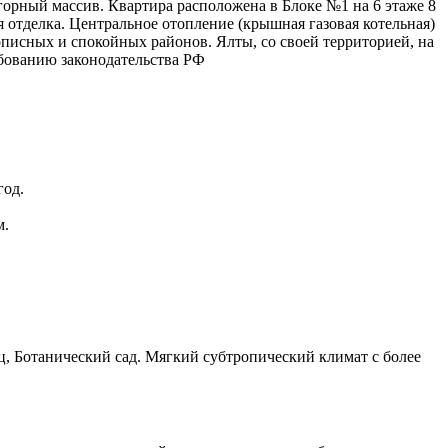
рный массив. Квартира расположена в Блоке №1 на 6 этаже 8
я отделка. Центральное отопление (крышная газовая котельная)
описных и спокойных районов. Ялты, со своей территорией, на
ебованию законодательства РФ
год.
м.
, Ботанический сад. Мягкий субтропический климат с более