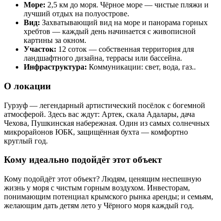
Море:
2,5 км до моря. Чёрное море — чистые пляжи и
лучший отдых на полуострове.
Вид:
Захватывающий вид на море и панорама горных
хребтов — каждый день начинается с живописной
картины за окном.
Участок:
12 соток — собственная территория для
ландшафтного дизайна, террасы или бассейна.
Инфраструктура:
Коммуникации: свет, вода, газ..
О локации
Гурзуф — легендарный артистический посёлок с богемной
атмосферой. Здесь вас ждут: Артек, скала Адалары, дача
Чехова, Пушкинская набережная. Один из самых солнечных
микрорайонов ЮБК, защищённая бухта — комфортно
круглый год.
Кому идеально подойдёт этот объект
Кому подойдёт этот объект? Людям, ценящим неспешную
жизнь у моря с чистым горным воздухом. Инвесторам,
понимающим потенциал крымского рынка аренды; и семьям,
желающим дать детям лето у Чёрного моря каждый год.