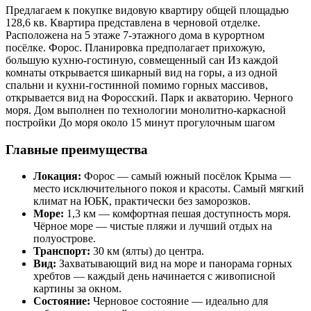
Предлагаем к покупке видовую квартиру общей площадью
128,6 кв. Квартира представлена в черновой отделке.
Расположена на 5 этаже 7-этажного дома в курортном
посёлке. Форос. Планировка предполагает прихожую,
большую кухню-гостиную, совмещенный сан Из каждой
комнаты открывается шикарный вид на горы, а из одной
спальни и кухни-гостинной помимо горных массивов,
открывается вид на Форосский. Парк и акваторию. Черного
моря. Дом выполнен по технологии монолитно-каркасной
постройки До моря около 15 минут прогулочным шагом
Главные преимущества
Локация:
Форос — самый южный посёлок Крыма —
место исключительного покоя и красоты. Самый мягкий
климат на ЮБК, практически без заморозков.
Море:
1,3 км — комфортная пешая доступность моря.
Чёрное море — чистые пляжи и лучший отдых на
полуострове.
Транспорт:
30 км (ялты) до центра.
Вид:
Захватывающий вид на море и панорама горных
хребтов — каждый день начинается с живописной
картины за окном.
Состояние:
Черновое состояние — идеально для