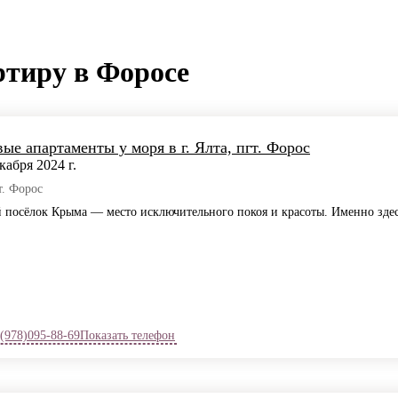
ртиру в Форосе
ые апартаменты у моря в г. Ялта, пгт. Форос
абря 2024 г.
гт. Форос
осёлок Крыма — место исключительного покоя и красоты. Именно здес
 (978)095-88-69
Показать телефон