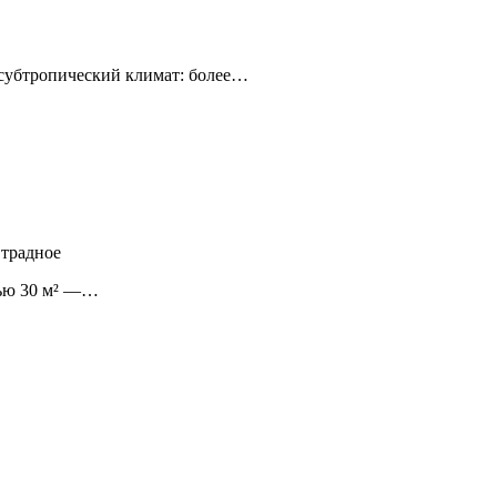
 субтропический климат: более…
 Отрадное
дью 30 м² —…