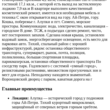
гостиной 17,1 кв.м., с которой есть выход на застекленную
лоджию 7,9 кв.м В квартире выполнен качественный
косметический ремонт, имеется вся необходимая мебель и
техника С окон открывается вид на гору. Ай-Петри, гору.
Кошка, побережье г. Алупки и пгт. Симеиз, морские
просторы. Коммуникации: вода, электричество, канализация –
городские В доме. ТСЖ, в подъездах сделен ремонт, чисто,
нет посторонних запахов. Сделана новая крыша, установлен
кодовый замок, энергосберегающее освещение, есть место для
парковки авто. Тихий, спальный район с хорошей
инфраструктурой, рядом: остановка общественного
транспорта, супермаркет, рынок, почта, полиция,
поликлиника, большая спортивная площадка,
парикмахерская, остановки общественного транспорта По
соседству парк. Годлевского с системой «умный город»,
реликтовыми растениями, множеством прогулочных зон и
мест для отдыха. Неподалеку находятся знаменитый.
Воронцовский дворец с парком, канатная дорога на г
Главные преимущества
Локация:
Алупка — исторический город у подножия
горы Ай-Петри. Тихий курортный микроклимат,
защищённый от северных ветров горным хребтом.