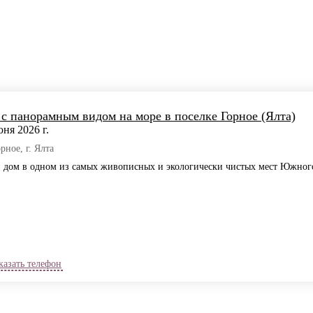
с панорамным видом на море в поселке Горное (Ялта)
ня 2026 г.
рное, г. Ялта
 дом в одном из самых живописных и экологически чистых мест Южного
казать телефон