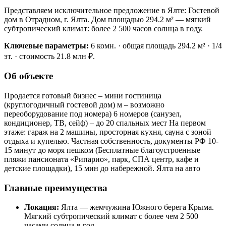
Представляем исключительное предложение в Ялте: Гостевой
дом в Отрадном, г. Ялта. Дом площадью 294.2 м² — мягкий
субтропический климат: более 2 500 часов солнца в году.
Ключевые параметры:
6 комн. · общая площадь 294.2 м² · 1/4
эт. · стоимость 21.8 млн ₽.
Об объекте
Продается готовый бизнес – мини гостиница
(круглогодичный гостевой дом) м – возможно
переоборудование под номера) 6 номеров (санузел,
кондиционер, ТВ, сейф) – до 20 спальных мест На первом
этаже: гараж на 2 машины, просторная кухня, сауна с зоной
отдыха и купелью. Частная собственность, документы РФ 10-
15 минут до моря пешком (Бесплатные благоустроенные
пляжи пансионата «Рипарио», парк, СПА центр, кафе и
детские площадки), 15 мин до набережной. Ялта на авто
Главные преимущества
Локация:
Ялта — жемчужина Южного берега Крыма.
Мягкий субтропический климат с более чем 2 500
часами солнца в год.