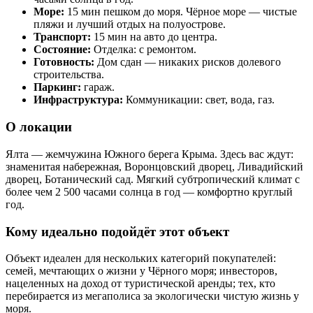
Море:
15 мин пешком до моря. Чёрное море — чистые
пляжи и лучший отдых на полуострове.
Транспорт:
15 мин на авто до центра.
Состояние:
Отделка: с ремонтом.
Готовность:
Дом сдан — никаких рисков долевого
строительства.
Паркинг:
гараж.
Инфраструктура:
Коммуникации: свет, вода, газ.
О локации
Ялта — жемчужина Южного берега Крыма. Здесь вас ждут:
знаменитая набережная, Воронцовский дворец, Ливадийский
дворец, Ботанический сад. Мягкий субтропический климат с
более чем 2 500 часами солнца в год — комфортно круглый
год.
Кому идеально подойдёт этот объект
Объект идеален для нескольких категорий покупателей:
семей, мечтающих о жизни у Чёрного моря; инвесторов,
нацеленных на доход от туристической аренды; тех, кто
перебирается из мегаполиса за экологически чистую жизнь у
моря.