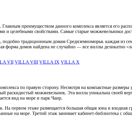
л. Главным преимуществом данного комплекса является его рас
ими и целебными свойствами. Самые старые можжевельники дост
е, подобно традиционным домам Средиземноморья. каждая из се
йная форма домов найдена не случайно — все виллы деликатно 
LA VII
VILLA VIII
VILLA IX
VILLA X
 комплекса по правую сторону. Несмотря на компактные размеры 
рый раскидистый можжевельник. Эта вилла уникальна своей вер
ется вид на море и парк Чаир.
. На первом этаже размещается большая общая зона и входная гр
анные на море. Третий этаж занимает кабинет-библиотека с обш