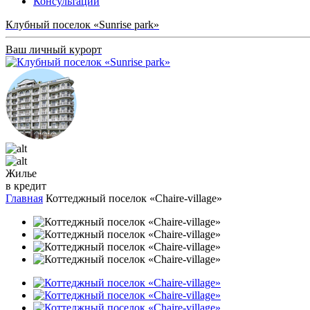
Консультации
Клубный поселок «Sunrise park»
Ваш личный курорт
Жилье
в кредит
Главная
Коттеджный поселок «Chaire-village»