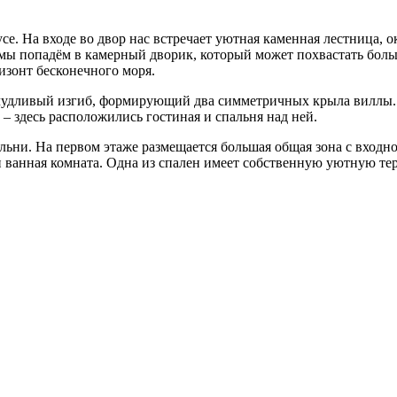
русе. На входе во двор нас встречает уютная каменная лестниц
 мы попадём в камерный дворик, который может похвастать бол
изонт бесконечного моря.
ичудливый изгиб, формирующий два симметричных крыла виллы. 
– здесь расположились гостиная и спальня над ней.
ьни. На первом этаже размещается большая общая зона с входной
и ванная комната. Одна из спален имеет собственную уютную те