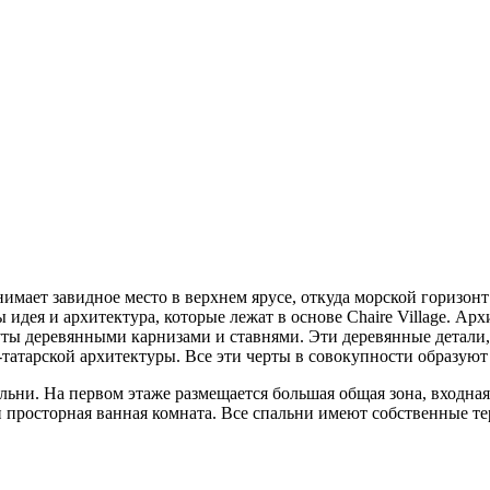
нимает завидное место в верхнем ярусе, откуда морской горизон
ы идея и архитектура, которые лежат в основе Chaire Village. А
уты деревянными карнизами и ставнями. Эти деревянные детали
атарской архитектуры. Все эти черты в совокупности образуют у
ьни. На первом этаже размещается большая общая зона, входная 
и просторная ванная комната. Все спальни имеют собственные т