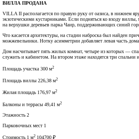
ВИЛЛА ПРОДАНА
VILLA II располагается по правую руку от оазиса, в нижнем я
экзотическими кустарниками. Если подняться ко входу виллы,
на верхушки деревьев парка Чаир, поддерживающих синий гор
Что касается архитектуры, на стадии наброска был найден пр
можжевельники. Нотку асимметрии добавляет левая часть дома 
Дом насчитывает пять жилых комнат, четыре из которых — спал
служить и кабинетом. На втором этаже находятся три спальни 
2
Площадь участка 300 м
2
Площадь виллы 226,38 м
2
Жилая площадь 176,97 м
2
Балконы и террасы 49,41 м
Этажность 2
Парковочных мест 1
2
Стоимость 1 м
104700 ₽