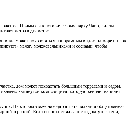
положение. Примыкая к историческому парку Чаир, виллы
игают метра в диаметре.
ми вилл может похвастаться панорамным видом на море и парк
«лавируют» между можжевельниками и соснами, чтобы
участка, дом может похвастать большими террасами и садом.
тикально вытянутой композицией, которую венчает кабинет-
уппа. На втором этаже находятся три спальни и общая ванная
ирной террасой. Если возникнет желание отдохнуть в тени,