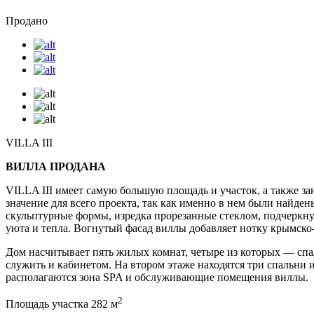
Продано
VILLA III
ВИЛЛА ПРОДАНА
VILLA III имеет самую большую площадь и участок, а также за
значение для всего проекта, так как именно в нем были найден
скульптурные формы, изредка прорезанные стеклом, подчеркн
уюта и тепла. Вогнутый фасад виллы добавляет нотку крымско-т
Дом насчитывает пять жилых комнат, четыре из которых — спал
служить и кабинетом. На втором этаже находятся три спальни 
располагаются зона SPA и обслуживающие помещения виллы.
2
Площадь участка 282 м