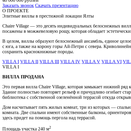
40 000 000 рублей
Заказать звонок
Скачать презентацию
О ПРОЕКТЕ
Элитные виллы в престижной локации Ялты
Chaire Village — это десять индивидуальных белоснежных вил
посажены в можжевеловую рощу, которая обладает эстетическ
В целом, виллы образуют белоснежный ансамбль, единое цело
с юга, а также на корону горы Ай-Петри с севера. Криволине
сохранить краснокнижные породы.
VILLA I
VILLA II
VILLA III
VILLA IV
VILLA V
VILLA VI
VIL
VILLA I
ВИЛЛА ПРОДАНА
Это первая вилла Chaire Village, которая замыкает нижний ряд
Здание полностью повторяет рельеф и причудливо огибает ста
библиотека с собственной озеленённой террасой откуда открыва
Дом насчитывает пять жилых комнат, три из которых — спальни
комната. Две спальни имеют собственные балконы, ориентиров
здесь придет на помощь пергола над террасой.
2
Площадь участка 240 м