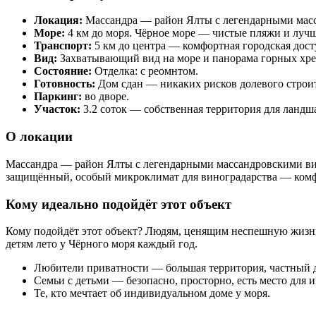
Локация:
Массандра — район Ялты с легендарными масс
Море:
4 км до моря. Чёрное море — чистые пляжи и лучш
Транспорт:
5 км до центра — комфортная городская дост
Вид:
Захватывающий вид на море и панорама горных хре
Состояние:
Отделка: с реомнтом.
Готовность:
Дом сдан — никаких рисков долевого строит
Паркинг:
во дворе.
Участок:
3.2 соток — собственная территория для ландша
О локации
Массандра — район Ялты с легендарными массандровскими вин
защищённый, особый микроклимат для виноградарства — комф
Кому идеально подойдёт этот объект
Кому подойдёт этот объект? Людям, ценящим неспешную жизн
детям лето у Чёрного моря каждый год.
Любители приватности — большая территория, частный 
Семьи с детьми — безопасно, просторно, есть место для и
Те, кто мечтает об индивидуальном доме у моря.