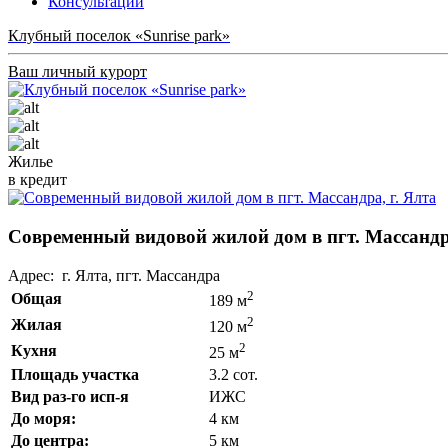
Консультации
Клубный поселок «Sunrise park»
Ваш личный курорт
Жилье
в кредит
Современный видовой жилой дом в пгт. Массандра
Адрес: г. Ялта, пгт. Массандра
2
Общая
189 м
2
Жилая
120 м
2
Кухня
25 м
Площадь участка
3.2 сот.
Вид раз-го исп-я
ИЖС
До моря:
4 км
До центра:
5 км