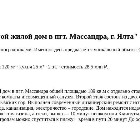
й жилой дом в пгт. Массандра, г. Ялта"
оградниками. Именно здесь предлагается уникальный объект: С
20 м² · кухня 25 м² · 2 эт. · стоимость 28.5 млн ₽.
м в пгт. Массандра общей площадью 189 кв.м с отдельно стоящ
комнаты и совмещенный санузел. Второй этаж состоит из двух с
Крымских гор. Выполнен современный дизайнерский ремонт с ис
а, канализация, электричество – городские. Дом находится нед
его магазина, аптеки, рынка — 10 минут пешком или 3 минуты 
тропам можно спуститься к пляжу – время в пути 20 минут До 