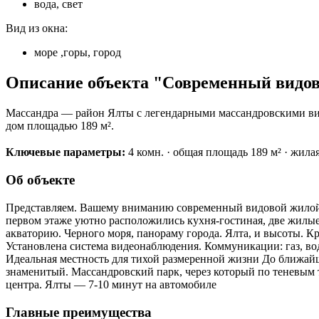
вода, свет
Вид из окна:
море ,горы, город
Описание объекта "Современный видово
Массандра — район Ялты с легендарными массандровскими вин
дом площадью 189 м².
Ключевые параметры:
4 комн. · общая площадь 189 м² · жилая 1
Об объекте
Представляем. Вашему вниманию современный видовой жилой до
первом этаже уютно расположились кухня-гостиная, две жилые 
акваторию. Черного моря, панораму города. Ялта, и высоты. 
Установлена система видеонаблюдения. Коммуникации: газ, вод
Идеальная местность для тихой размеренной жизни До ближайш
знаменитый. Массандровский парк, через который по теневым 
центра. Ялты — 7-10 минут на автомобиле
Главные преимущества