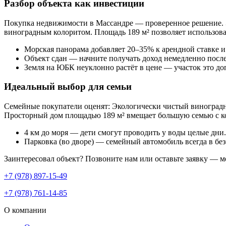
Разбор объекта как инвестиции
Покупка недвижимости в Массандре — проверенное решение. Эт
виноградным колоритом. Площадь 189 м² позволяет использоват
Морская панорама добавляет 20–35% к арендной ставке и
Объект сдан — начните получать доход немедленно посл
Земля на ЮБК неуклонно растёт в цене — участок это д
Идеальный выбор для семьи
Семейные покупатели оценят: Экологически чистый виноградны
Просторный дом площадью 189 м² вмещает большую семью с к
4 км до моря — дети смогут проводить у воды целые дни.
Парковка (во дворе) — семейный автомобиль всегда в без
Заинтересовал объект? Позвоните нам или оставьте заявку — м
+7 (978) 897-15-49
+7 (978) 761-14-85
О компании