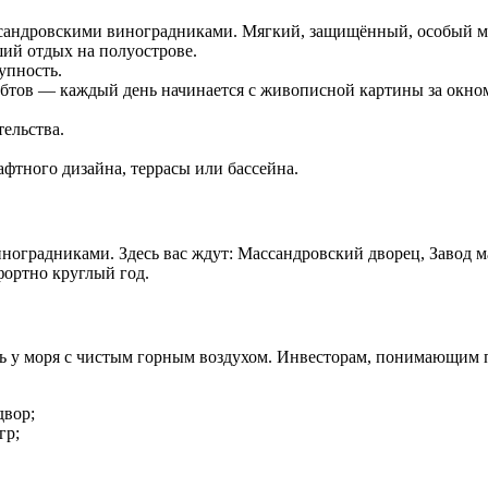
андровскими виноградниками. Мягкий, защищённый, особый ми
ий отдых на полуострове.
упность.
бтов — каждый день начинается с живописной картины за окно
ельства.
фтного дизайна, террасы или бассейна.
оградниками. Здесь вас ждут: Массандровский дворец, Завод м
ортно круглый год.
ь у моря с чистым горным воздухом. Инвесторам, понимающим 
двор;
гр;