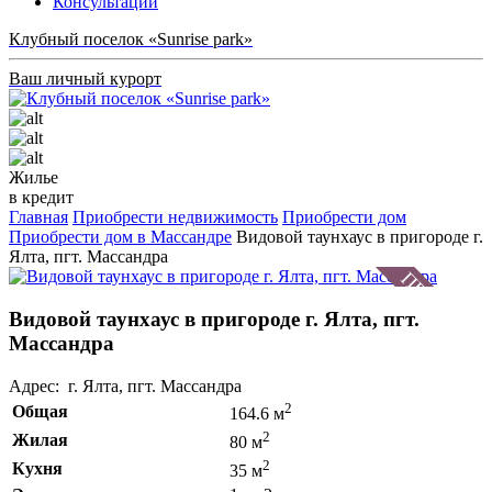
Консультации
Клубный поселок «Sunrise park»
Ваш личный курорт
Жилье
в кредит
Главная
Приобрести недвижимость
Приобрести дом
Приобрести дом в Массандре
Видовой таунхаус в пригороде г.
Ялта, пгт. Массандра
Видовой таунхаус в пригороде г. Ялта, пгт.
Массандра
Адрес: г. Ялта, пгт. Массандра
2
Общая
164.6 м
2
Жилая
80 м
2
Кухня
35 м