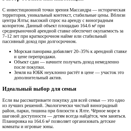
С инвестиционной точки зрения Массандра — историческая
территория, уникальный контекст, стабильные цены. Вблизи
центра Ялты; высокий спрос на аренду с виноградным
колоритом. Данный объект площадью 164.6 м² при
среднерыночной арендной ставке обеспечит окупаемость за
7–12 лет при краткосрочном найме или стабильный
пассивный доход при долгосрочном.
Морская панорама добавляет 20–35% к арендной ставке
и цене перепродажи.
Объект сдан — начните получать доход немедленно
после покупки.
Земля на ЮБК неуклонно растёт в цене — участок это
дополнительный актив.
Идеальный выбор для семьи
Если вы рассматриваете покупку для всей семьи — это одно
из лучших решений. Экологически чистый виноградный
район, парки, тишина при близости к Ялте. Чёрное море в
шаговой доступности — детям всегда найдётся, чем заняться.
Планировка на 164.6 м² позволяет организовать детские
комнаты и игровые зоны.