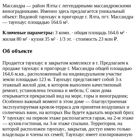
Массандра — район Ялты с легендарными массандровскими
виноградниками. Именно здесь предлагается уникальный
объект: Видовой таунхаус в пригороде г. Ялта, пгт. Массандра
— таунхаус площадью 164.6 м².
Ключевые параметры:
3 комн. · общая площадь 164.6 м² ·
жилая 80 м² · кухня 35 м² · 1/3 эт. · стоимость 23 млн ₽.
Об объекте
Продается таунхаус в закрытом комплексе в г. Предлагаем к
продаже таунхаус в пригороде г. Массандра общей площадью
164,6 м.кв., расположенный на индивидуальном участке
земли площадью 123 м. Таунхаус представляет собой 3-х
этажный жилой дом, в котором выполнен качественный
ремонт, установлена техника и мебель; С окон дома
открывается прекрасный вид на море, горы и виноградник;
Особенно важный момент в этом доме — благоустроенная
эксплуатируемая кровля-терраса для принятия воздушных и
солнечных ванн, на которых Вы будете вдыхать морской бриз;
У таунхаус на первом этаже располагается гараж, на 2-м этаже
— кухня-гостиная, на 3-м этаже спальни. Территория, на
которой расположен таунхаус, закрытая, доступ имею только
владельцы и члены их семей; Таунхаус имеет изолированную